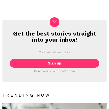
Get the best stories straight
NEWSLETTER
into your inbox!
Email
address:
Don't worry. We don't spam
TRENDING NOW