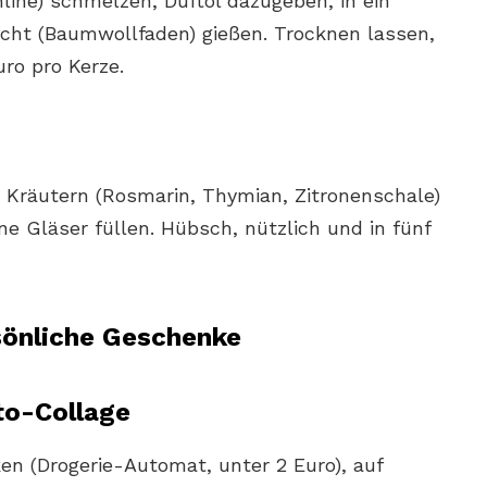
line) schmelzen, Duftöl dazugeben, in ein
cht (Baumwollfaden) gießen. Trocknen lassen,
uro pro Kerze.
 Kräutern (Rosmarin, Thymian, Zitronenschale)
ne Gläser füllen. Hübsch, nützlich und in fünf
sönliche Geschenke
to-Collage
en (Drogerie-Automat, unter 2 Euro), auf