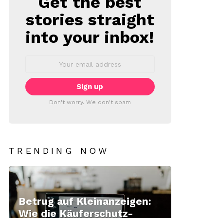
Get the best
stories straight
into your inbox!
Email
address:
Don't worry. We don't spam
TRENDING NOW
Betrug auf Kleinanzeigen:
Wie die Käuferschutz-