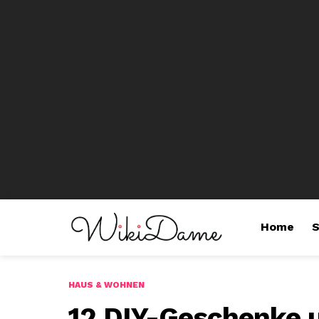
Home
S
HAUS & WOHNEN
12 DIY-Geschenke u