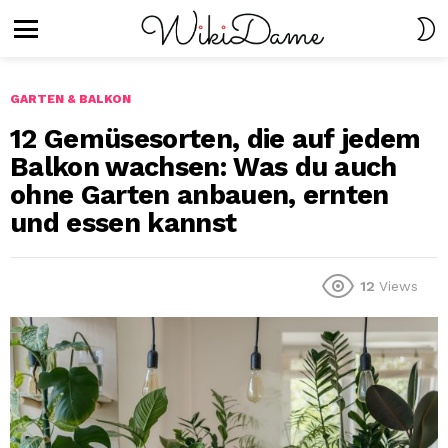
S
S
Menu
GARTEN & BALKON
12 Gemüsesorten, die auf jedem
Balkon wachsen: Was du auch
ohne Garten anbauen, ernten
und essen kannst
12
Views