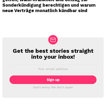
Sonderkündigung berechtigen und warum
neue Verträge monatlich kündbar sind
Get the best stories straight
NEWSLETTER
into your inbox!
Email
address:
Don't worry. We don't spam