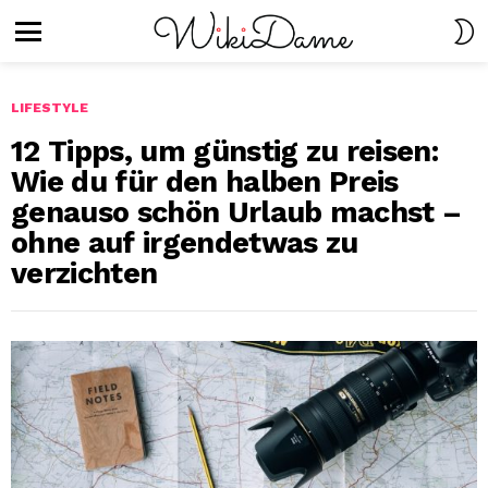
S
S
Menu
LIFESTYLE
12 Tipps, um günstig zu reisen:
Wie du für den halben Preis
genauso schön Urlaub machst –
ohne auf irgendetwas zu
verzichten