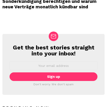
Sonderkündigung berechtigen und warum
neue Verträge monatlich kündbar sind
Get the best stories straight
NEWSLETTER
into your inbox!
Email
address:
Don't worry. We don't spam