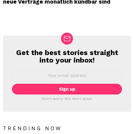
neue Verträge monatlich kündbar sind
Get the best stories straight
NEWSLETTER
into your inbox!
Email
address:
Don't worry. We don't spam
TRENDING NOW