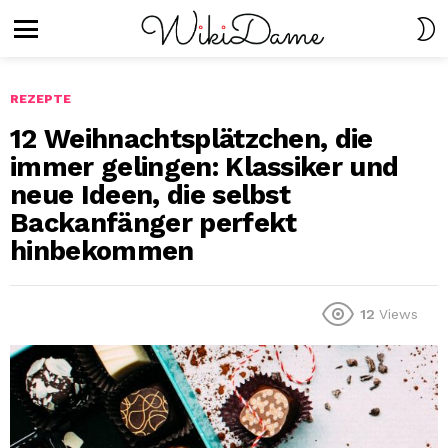
S
S
Menu
REZEPTE
12 Weihnachtsplätzchen, die
immer gelingen: Klassiker und
neue Ideen, die selbst
Backanfänger perfekt
hinbekommen
12
Views