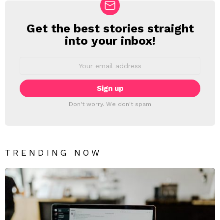
Get the best stories straight
NEWSLETTER
into your inbox!
Email
address:
Don't worry. We don't spam
TRENDING NOW