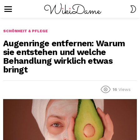
S
S
Menu
SCHÖNHEIT & PFLEGE
Augenringe entfernen: Warum
sie entstehen und welche
Behandlung wirklich etwas
bringt
16
Views