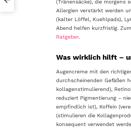
(Tränensäcke), die morgens s
r,
Allergien verstärkt werden 
(kalter Löffel, Kuehlpads),
Abend helfen kurzfristig. Z
Ratgeber
.
Was wirklich hilft –
Augencreme mit den richtige
durchscheinenden Gefäßen hel
kollagenstimulierend), Retino
reduziert Pigmentierung – nie
empfindlich ist), Koffein (ve
(stimulieren die Kollagenpro
konsequent verwendet werden