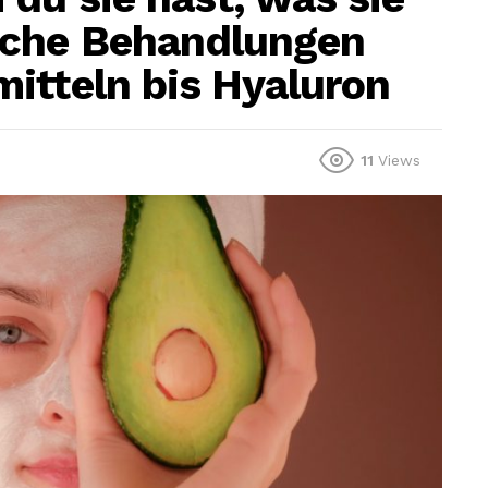
lche Behandlungen
itteln bis Hyaluron
11
Views