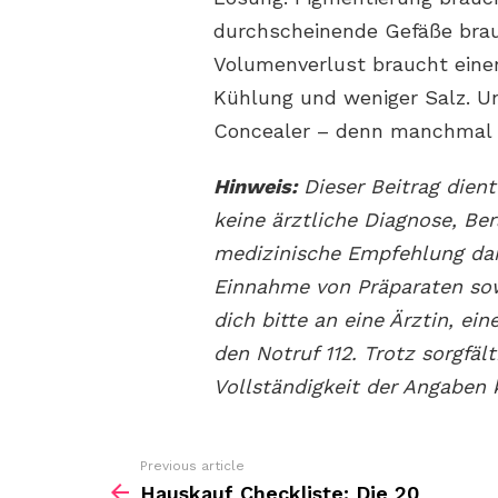
durchscheinende Gefäße brauc
Volumenverlust braucht ein
Kühlung und weniger Salz. Un
Concealer – denn manchmal i
Hinweis:
Dieser Beitrag dient
keine ärztliche Diagnose, Be
medizinische Empfehlung dar
Einnahme von Präparaten sow
dich bitte an eine Ärztin, ei
den Notruf 112. Trotz sorgfäl
Vollständigkeit der Angabe
Previous article
See
more
Hauskauf Checkliste: Die 20