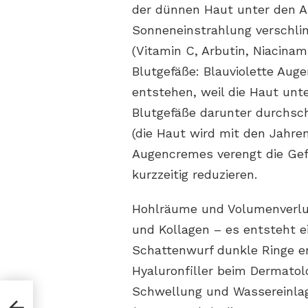
der dünnen Haut unter den A
Sonneneinstrahlung verschli
(Vitamin C, Arbutin, Niacina
Blutgefäße: Blauviolette Auge
entstehen, weil die Haut unt
Blutgefäße darunter durchsch
(die Haut wird mit den Jahren
Augencremes verengt die Gef
kurzzeitig reduzieren.
Hohlräume und Volumenverlust
und Kollagen – es entsteht e
Schattenwurf dunkle Ringe er
Hyaluronfiller beim Dermato
te,
Schwellung und Wassereinlag
fen