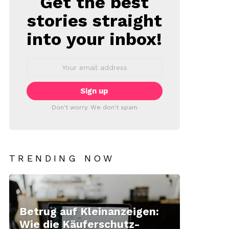
Get the best
stories straight
into your inbox!
Email
address:
Don't worry. We don't spam
TRENDING NOW
Betrug auf Kleinanzeigen:
Wie die Käuferschutz-