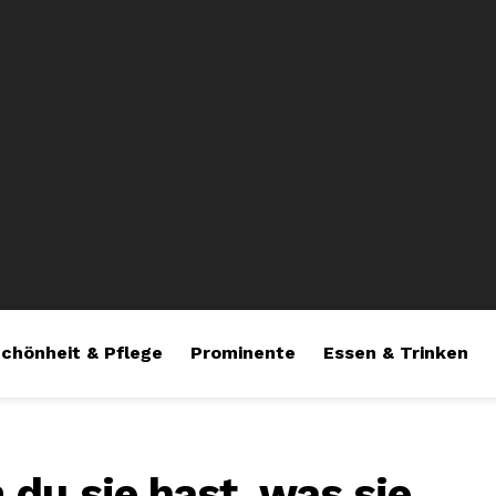
chönheit & Pflege
Prominente
Essen & Trinken
du sie hast, was sie