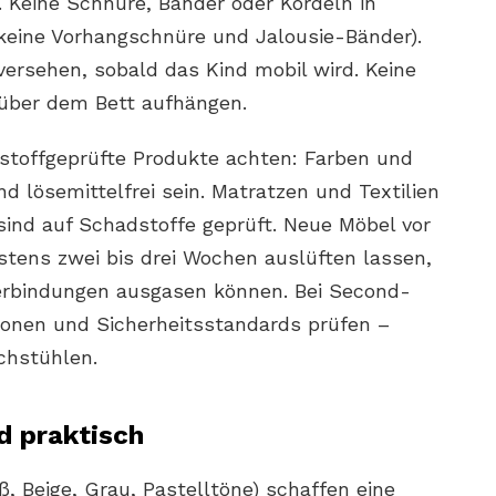
. Keine Schnüre, Bänder oder Kordeln in
keine Vorhangschnüre und Jalousie-Bänder).
versehen, sobald das Kind mobil wird. Keine
 über dem Bett aufhängen.
dstoffgeprüfte Produkte achten: Farben und
d lösemittelfrei sein. Matratzen und Textilien
ind auf Schadstoffe geprüft. Neue Möbel vor
tens zwei bis drei Wochen auslüften lassen,
Verbindungen ausgasen können. Bei Second-
onen und Sicherheitsstandards prüfen –
chstühlen.
d praktisch
, Beige, Grau, Pastelltöne) schaffen eine