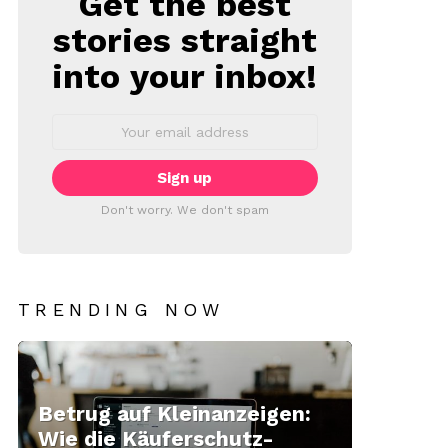
Get the best
stories straight
into your inbox!
Email
address:
Don't worry. We don't spam
TRENDING NOW
Betrug auf Kleinanzeigen:
Wie die Käuferschutz-