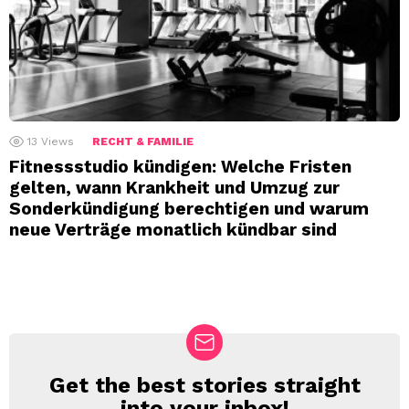
13
Views
RECHT & FAMILIE
Fitnessstudio kündigen: Welche Fristen
gelten, wann Krankheit und Umzug zur
Sonderkündigung berechtigen und warum
neue Verträge monatlich kündbar sind
Get the best stories straight
NEWSLETTER
into your inbox!