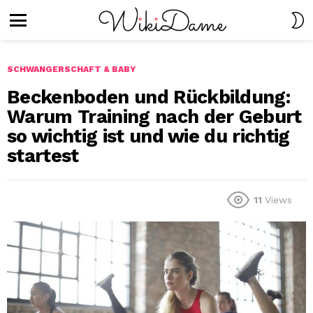
S
S
Menu
SCHWANGERSCHAFT & BABY
Beckenboden und Rückbildung:
Warum Training nach der Geburt
so wichtig ist und wie du richtig
startest
11
Views