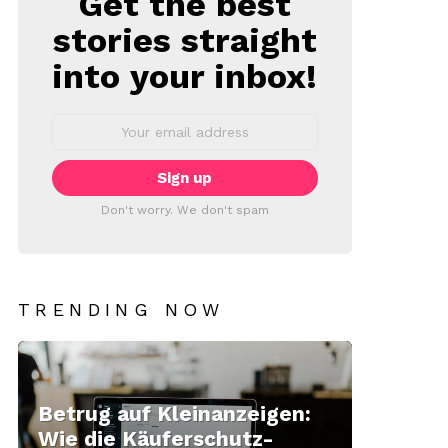
Get the best
stories straight
into your inbox!
Email
address:
Don't worry. We don't spam
TRENDING NOW
Betrug auf Kleinanzeigen:
Wie die Käuferschutz-