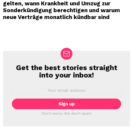
gelten, wann Krankheit und Umzug zur
Sonderkündigung berechtigen und warum
neue Verträge monatlich kündbar sind
Get the best stories straight
NEWSLETTER
into your inbox!
Email
address:
Don't worry. We don't spam