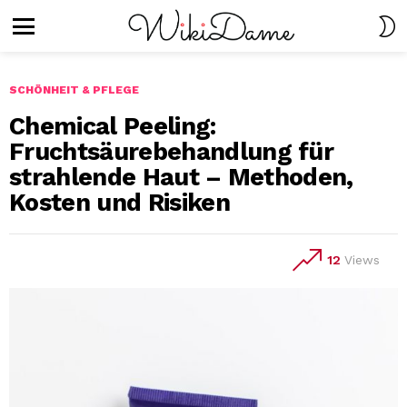
S
S
Menu
SCHÖNHEIT & PFLEGE
Chemical Peeling:
Fruchtsäurebehandlung für
strahlende Haut – Methoden,
Kosten und Risiken
12
Views