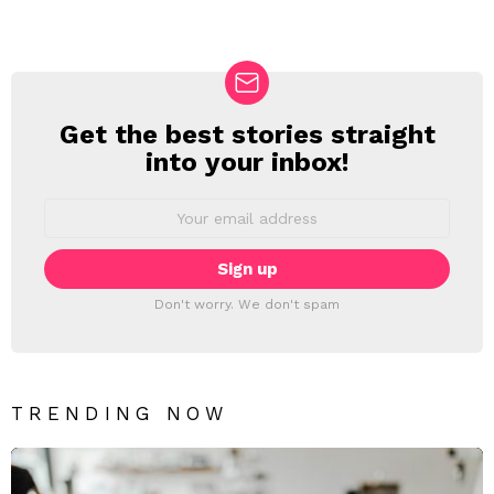
Get the best stories straight
NEWSLETTER
into your inbox!
Email
address:
Don't worry. We don't spam
TRENDING NOW