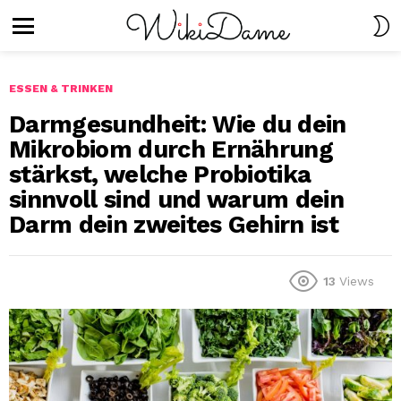
S
S
Menu
ESSEN & TRINKEN
Darmgesundheit: Wie du dein
Mikrobiom durch Ernährung
stärkst, welche Probiotika
sinnvoll sind und warum dein
Darm dein zweites Gehirn ist
13
Views