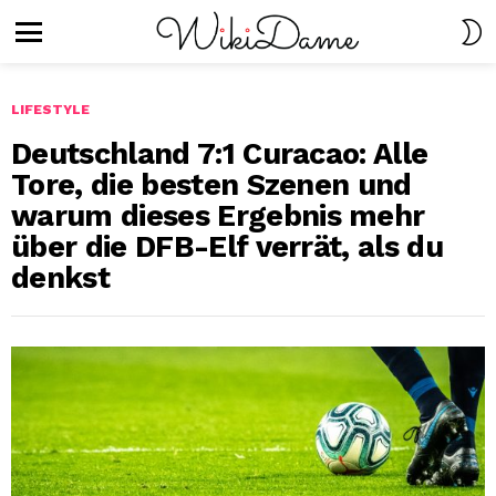
S
S
Menu
LIFESTYLE
Deutschland 7:1 Curacao: Alle
Tore, die besten Szenen und
warum dieses Ergebnis mehr
über die DFB-Elf verrät, als du
denkst