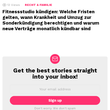
13
Views
RECHT & FAMILIE
Fitnessstudio kündigen: Welche Fristen
gelten, wann Krankheit und Umzug zur
Sonderkündigung berechtigen und warum
neue Verträge monatlich kündbar sind
Get the best stories straight
NEWSLETTER
into your inbox!
Email
address:
Don't worry. We don't spam