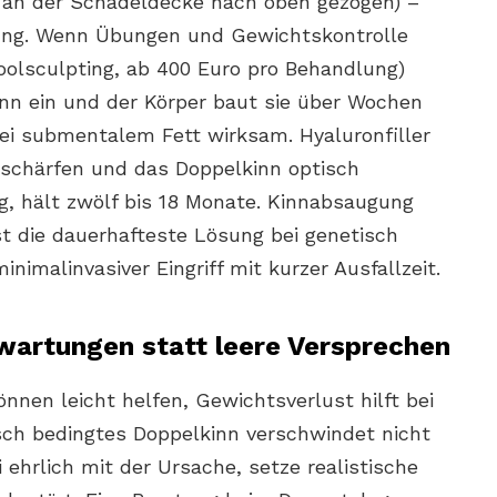
an der Schädeldecke nach oben gezogen) –
rung. Wenn Übungen und Gewichtskontrolle
Coolsculpting, ab 400 Euro pro Behandlung)
Kinn ein und der Körper baut sie über Wochen
bei submentalem Fett wirksam. Hyaluronfiller
 schärfen und das Doppelkinn optisch
ng, hält zwölf bis 18 Monate. Kinnabsaugung
ist die dauerhafteste Lösung bei genetisch
nimalinvasiver Eingriff mit kurzer Ausfallzeit.
rwartungen statt leere Versprechen
nen leicht helfen, Gewichtsverlust hilft bei
sch bedingtes Doppelkinn verschwindet nicht
ehrlich mit der Ursache, setze realistische