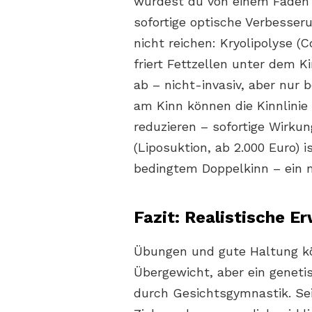
würdest du von einem Faden 
sofortige optische Verbesse
nicht reichen: Kryolipolyse (
friert Fettzellen unter dem 
ab – nicht-invasiv, aber nur 
am Kinn können die Kinnlinie
reduzieren – sofortige Wirku
(Liposuktion, ab 2.000 Euro) 
bedingtem Doppelkinn – ein mi
Fazit: Realistische E
Übungen und gute Haltung kön
Übergewicht, aber ein geneti
durch Gesichtsgymnastik. Sei 