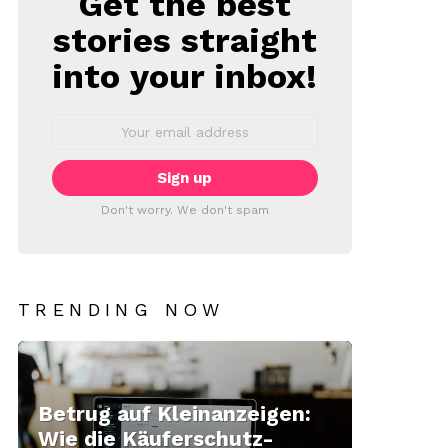
Get the best
stories straight
into your inbox!
Email
address:
Don't worry. We don't spam
TRENDING NOW
Betrug auf Kleinanzeigen:
Wie die Käuferschutz-