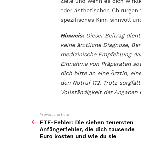
Ziele und wenn es dich wirkl
oder ästhetischen Chirurgen z
spezifisches Kinn sinnvoll und
Hinweis:
Dieser Beitrag dient
keine ärztliche Diagnose, Be
medizinische Empfehlung dar
Einnahme von Präparaten sow
dich bitte an eine Ärztin, ei
den Notruf 112. Trotz sorgfäl
Vollständigkeit der Angabe
Previous article
See
more
ETF-Fehler: Die sieben teuersten
Anfängerfehler, die dich tausende
Euro kosten und wie du sie