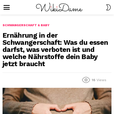
S
S
Menu
SCHWANGERSCHAFT & BABY
Ernährung in der
Schwangerschaft: Was du essen
darfst, was verboten ist und
welche Nährstoffe dein Baby
jetzt braucht
16
Views