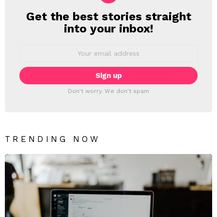
Get the best stories straight
NEWSLETTER
into your inbox!
Email
address:
Don't worry. We don't spam
TRENDING NOW