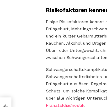
Risikofaktoren kenne
Einige Risikofaktoren kannst
Frühgeburt, Mehrlingsschwan
und ein kurzer Gebärmutterha
Rauchen, Alkohol und Drogen,
Über- oder Untergewicht, ch
zwischen Schwangerschaften
Schwangerschaftskomplikatio
Schwangerschaftsdiabetes un
Frühgeburt auslösen. Regelm
Schutz, um solche Komplikati
über alle wichtigen Untersu
s
Pränataldiagnostik
.
er