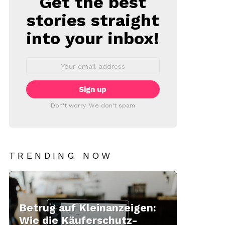
Get the best
stories straight
into your inbox!
Email
address:
Don't worry. We don't spam
TRENDING NOW
Betrug auf Kleinanzeigen:
Wie die Käuferschutz-