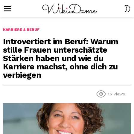
S
S
Menu
KARRIERE & BERUF
Introvertiert im Beruf: Warum
stille Frauen unterschätzte
Stärken haben und wie du
Karriere machst, ohne dich zu
verbiegen
15
Views