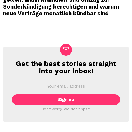
Sonderkündigung berechtigen und warum
neue Verträge monatlich kündbar sind
Get the best stories straight
NEWSLETTER
into your inbox!
Email
address:
Don't worry. We don't spam