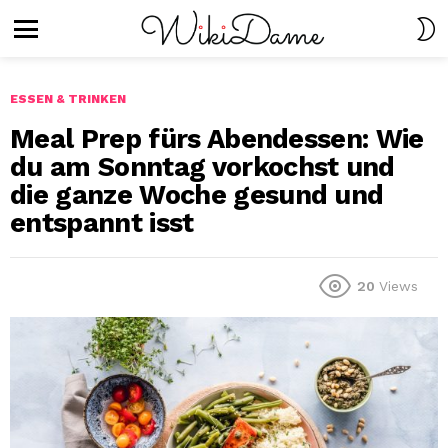
S
S
Menu
ESSEN & TRINKEN
Meal Prep fürs Abendessen: Wie
du am Sonntag vorkochst und
die ganze Woche gesund und
entspannt isst
20
Views