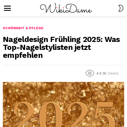
S
S
Menu
SCHÖNHEIT & PFLEGE
Nageldesign Frühling 2025: Was
Top-Nagelstylisten jetzt
empfehlen
44.1k
Views