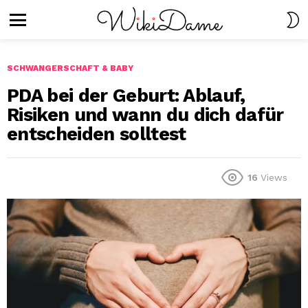
S
S
Menu
SCHWANGERSCHAFT & BABY
PDA bei der Geburt: Ablauf,
Risiken und wann du dich dafür
entscheiden solltest
16
Views