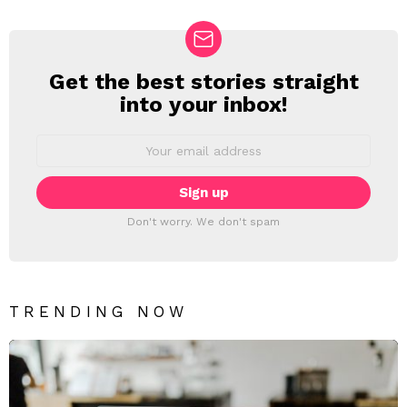
Get the best stories straight
NEWSLETTER
into your inbox!
Email
address:
Don't worry. We don't spam
TRENDING NOW