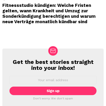
Fitnessstudio kündigen: Welche Fristen
gelten, wann Krankheit und Umzug zur
Sonderkündigung berechtigen und warum
neue Verträge monatlich kündbar sind
Get the best stories straight
NEWSLETTER
into your inbox!
Email
address:
Don't worry. We don't spam