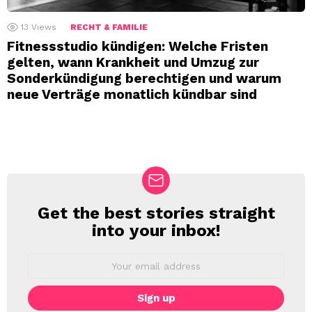
13
Views
RECHT & FAMILIE
Fitnessstudio kündigen: Welche Fristen
gelten, wann Krankheit und Umzug zur
Sonderkündigung berechtigen und warum
neue Verträge monatlich kündbar sind
Get the best stories straight
NEWSLETTER
into your inbox!
Email
address: