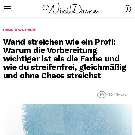
S
S
Menu
HAUS & WOHNEN
Wand streichen wie ein Profi:
Warum die Vorbereitung
wichtiger ist als die Farbe und
wie du streifenfrei, gleichmäßig
und ohne Chaos streichst
12
Views