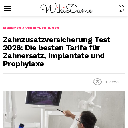
S
S
Menu
FINANZEN & VERSICHERUNGEN
Zahnzusatzversicherung Test
2026: Die besten Tarife für
Zahnersatz, Implantate und
Prophylaxe
11
Views