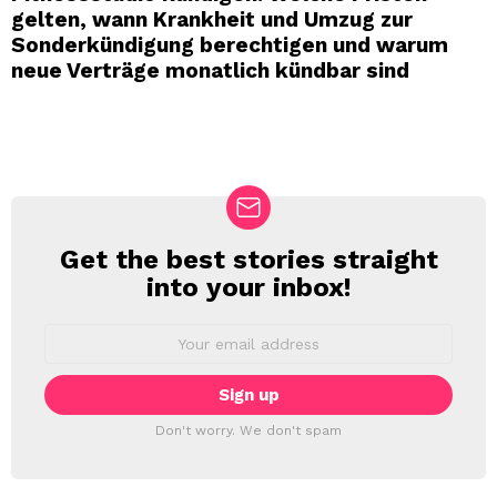
gelten, wann Krankheit und Umzug zur
Sonderkündigung berechtigen und warum
neue Verträge monatlich kündbar sind
Get the best stories straight
NEWSLETTER
into your inbox!
Email
address:
Don't worry. We don't spam