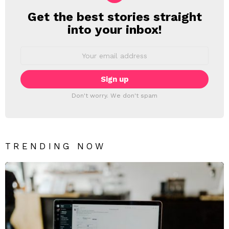
Get the best stories straight
NEWSLETTER
into your inbox!
Email
address:
Don't worry. We don't spam
TRENDING NOW