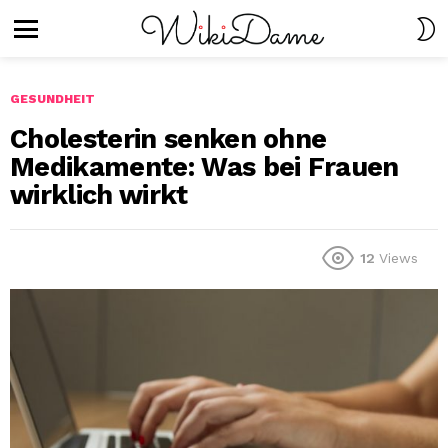
S
S
Menu
GESUNDHEIT
Cholesterin senken ohne
Medikamente: Was bei Frauen
wirklich wirkt
12
Views