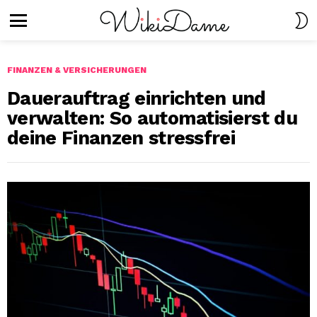
S
S
Menu
FINANZEN & VERSICHERUNGEN
Dauerauftrag einrichten und
verwalten: So automatisierst du
deine Finanzen stressfrei