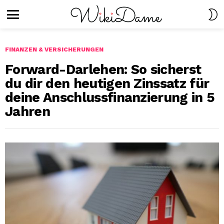
S
S
Menu
FINANZEN & VERSICHERUNGEN
Forward-Darlehen: So sicherst
du dir den heutigen Zinssatz für
deine Anschlussfinanzierung in 5
Jahren