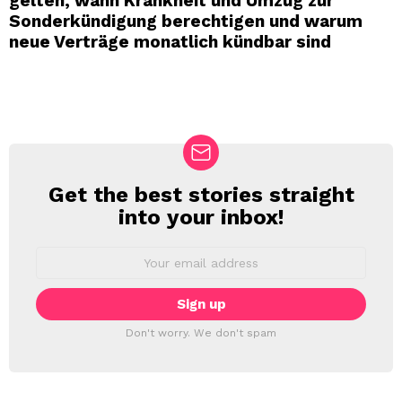
gelten, wann Krankheit und Umzug zur
Sonderkündigung berechtigen und warum
neue Verträge monatlich kündbar sind
Get the best stories straight
NEWSLETTER
into your inbox!
Email
address:
Don't worry. We don't spam