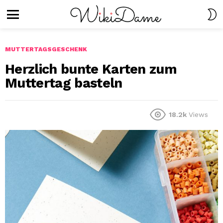
S
S
Menu
MUTTERTAGSGESCHENK
Herzlich bunte Karten zum
Muttertag basteln
18.2k
Views