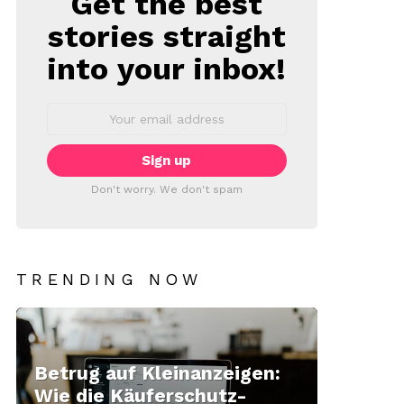
Get the best
stories straight
into your inbox!
Email
address:
Don't worry. We don't spam
TRENDING NOW
Betrug auf Kleinanzeigen:
Wie die Käuferschutz-