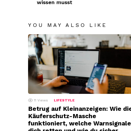
wissen musst
YOU MAY ALSO LIKE
11
Views
LIFESTYLE
Betrug auf Kleinanzeigen: Wie di
Käuferschutz-Masche
funktioniert, welche Warnsignale
dich retten und wie du sicher