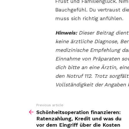
Frust und Familienglück. Nimm
Bauchgefühl. Du vertraust die
muss sich richtig anfühlen.
Hinweis:
Dieser Beitrag dient
keine ärztliche Diagnose, Be
medizinische Empfehlung dar
Einnahme von Präparaten sow
dich bitte an eine Ärztin, ei
den Notruf 112. Trotz sorgfäl
Vollständigkeit der Angabe
Previous article
See
more
Schönheitsoperation finanzieren:
Ratenzahlung, Kredit und was du
vor dem Eingriff über die Kosten