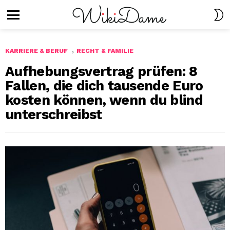
S
S
Menu
,
KARRIERE & BERUF
RECHT & FAMILIE
Aufhebungsvertrag prüfen: 8
Fallen, die dich tausende Euro
kosten können, wenn du blind
unterschreibst