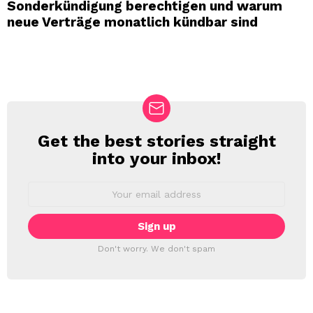
Sonderkündigung berechtigen und warum
neue Verträge monatlich kündbar sind
Get the best stories straight
NEWSLETTER
into your inbox!
Email
address:
Don't worry. We don't spam