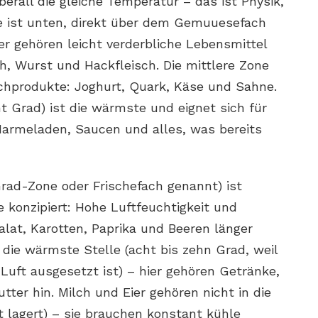
erall die gleiche Temperatur – das ist Physik,
ne ist unten, direkt über dem Gemuuesefach
ier gehören leicht verderbliche Lebensmittel
ch, Wurst und Hackfleisch. Die mittlere Zone
Milchprodukte: Joghurt, Quark, Käse und Sahne.
t Grad) ist die wärmste und eignet sich für
Marmeladen, Saucen und alles, was bereits
rad-Zone oder Frischefach genannt) ist
 konzipiert: Hohe Luftfeuchtigkeit und
alat, Karotten, Paprika und Beeren länger
t die wärmste Stelle (acht bis zehn Grad, weil
Luft ausgesetzt ist) – hier gehören Getränke,
ter hin. Milch und Eier gehören nicht in die
rt lagert) – sie brauchen konstant kühle