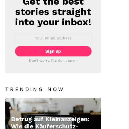
Get the best
stories straight
into your inbox!
Email
address:
Don't worry. We don't spam
TRENDING NOW
Betrug auf Kleinanzeigen:
Wie die Käuferschutz-