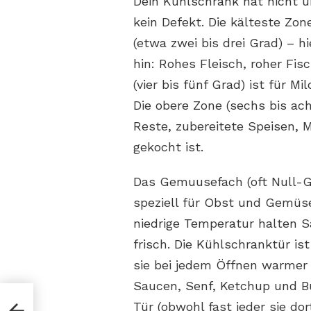
Dein Kühlschrank hat nicht üb
kein Defekt. Die kälteste Zo
(etwa zwei bis drei Grad) – h
hin: Rohes Fleisch, roher Fis
(vier bis fünf Grad) ist für 
Die obere Zone (sechs bis ach
Reste, zubereitete Speisen, 
gekocht ist.
Das Gemuusefach (oft Null-G
speziell für Obst und Gemüse
niedrige Temperatur halten S
frisch. Die Kühlschranktür is
sie bei jedem Öffnen warmer 
Saucen, Senf, Ketchup und But
So
Tür (obwohl fast jeder sie do