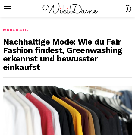
S
S
Menu
MODE & STIL
Nachhaltige Mode: Wie du Fair
Fashion findest, Greenwashing
erkennst und bewusster
einkaufst