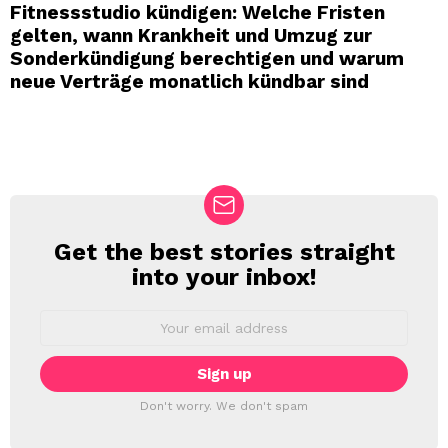
Fitnessstudio kündigen: Welche Fristen
gelten, wann Krankheit und Umzug zur
Sonderkündigung berechtigen und warum
neue Verträge monatlich kündbar sind
Get the best stories straight
NEWSLETTER
into your inbox!
Email
address:
Don't worry. We don't spam