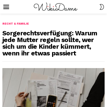
S
S
Menu
RECHT & FAMILIE
Sorgerechtsverfügung: Warum
jede Mutter regeln sollte, wer
sich um die Kinder kümmert,
wenn ihr etwas passiert