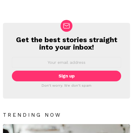
Get the best stories straight
NEWSLETTER
into your inbox!
Email
address:
Don't worry. We don't spam
TRENDING NOW