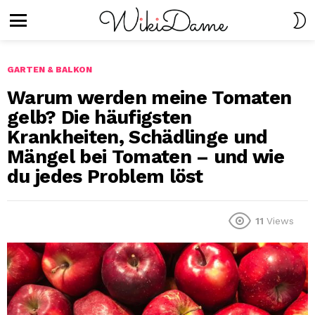
S
S
Menu
GARTEN & BALKON
Warum werden meine Tomaten
gelb? Die häufigsten
Krankheiten, Schädlinge und
Mängel bei Tomaten – und wie
du jedes Problem löst
11
Views