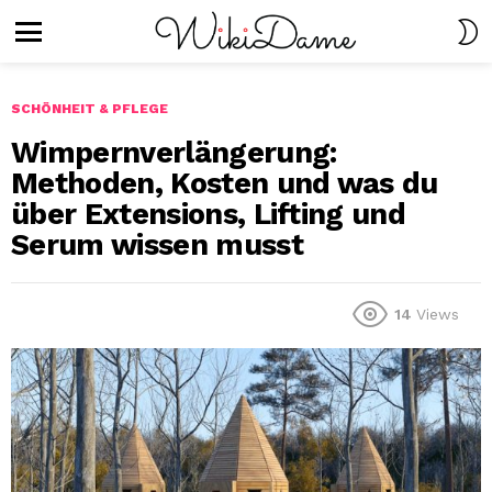
S
S
Menu
SCHÖNHEIT & PFLEGE
Wimpernverlängerung:
Methoden, Kosten und was du
über Extensions, Lifting und
Serum wissen musst
14
Views