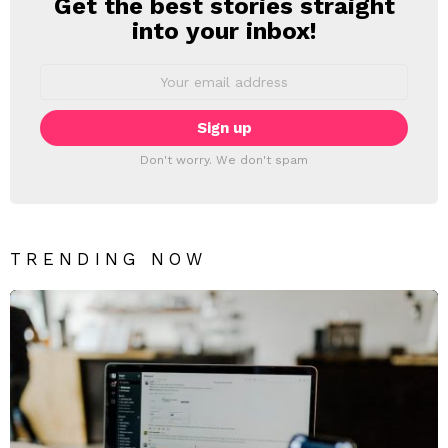
Get the best stories straight
NEWSLETTER
into your inbox!
Email
address:
Don't worry. We don't spam
TRENDING NOW