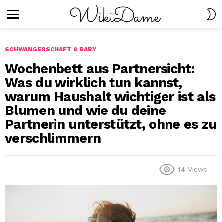
S
S
Menu
SCHWANGERSCHAFT & BABY
Wochenbett aus Partnersicht:
Was du wirklich tun kannst,
warum Haushalt wichtiger ist als
Blumen und wie du deine
Partnerin unterstützt, ohne es zu
verschlimmern
14
Views