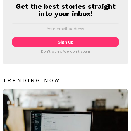
Get the best stories straight
NEWSLETTER
into your inbox!
Email
address:
Don't worry. We don't spam
TRENDING NOW