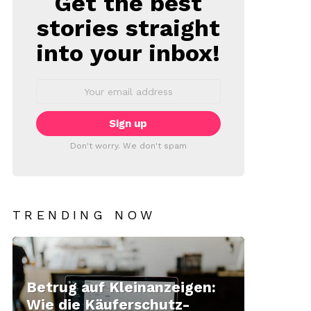
Get the best
stories straight
into your inbox!
Email
address:
Don't worry. We don't spam
TRENDING NOW
Betrug auf Kleinanzeigen:
Wie die Käuferschutz-