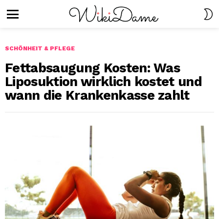
S
S
Menu
SCHÖNHEIT & PFLEGE
Fettabsaugung Kosten: Was
Liposuktion wirklich kostet und
wann die Krankenkasse zahlt