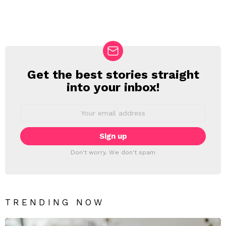
Get the best stories straight
NEWSLETTER
into your inbox!
Email
address:
Don't worry. We don't spam
TRENDING NOW