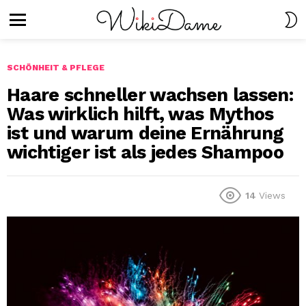
S
S
Menu
SCHÖNHEIT & PFLEGE
Haare schneller wachsen lassen:
Was wirklich hilft, was Mythos
ist und warum deine Ernährung
wichtiger ist als jedes Shampoo
14
Views