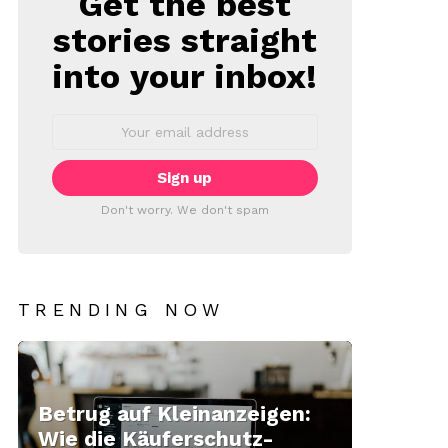
Get the best
stories straight
into your inbox!
Email
address:
Don't worry. We don't spam
TRENDING NOW
Betrug auf Kleinanzeigen:
Wie die Käuferschutz-