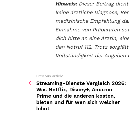
Hinweis:
Dieser Beitrag dient
keine ärztliche Diagnose, Be
medizinische Empfehlung dar
Einnahme von Präparaten sow
dich bitte an eine Ärztin, ei
den Notruf 112. Trotz sorgfäl
Vollständigkeit der Angabe
Previous article
See
more
Streaming-Dienste Vergleich 2026:
Was Netflix, Disney+, Amazon
Prime und die anderen kosten,
bieten und für wen sich welcher
lohnt