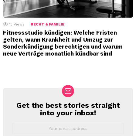
13
Views
RECHT & FAMILIE
Fitnessstudio kündigen: Welche Fristen
gelten, wann Krankheit und Umzug zur
Sonderkündigung berechtigen und warum
neue Verträge monatlich kündbar sind
Get the best stories straight
NEWSLETTER
into your inbox!
Email
address: