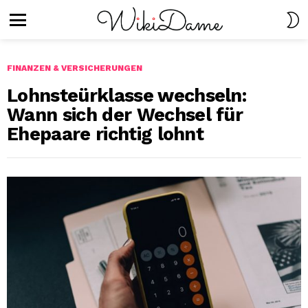
S
S
Menu
FINANZEN & VERSICHERUNGEN
Lohnsteürklasse wechseln:
Wann sich der Wechsel für
Ehepaare richtig lohnt