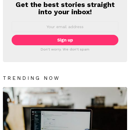
Get the best stories straight
NEWSLETTER
into your inbox!
Email
address:
Don't worry. We don't spam
TRENDING NOW