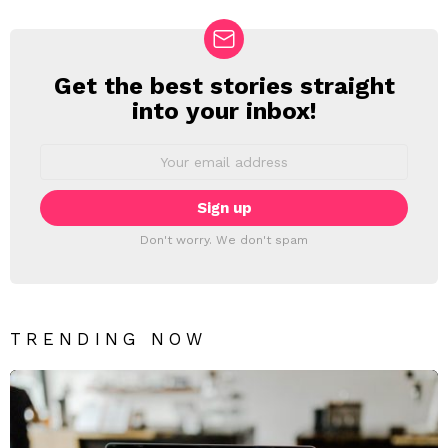
Get the best stories straight
NEWSLETTER
into your inbox!
Email
address:
Don't worry. We don't spam
TRENDING NOW