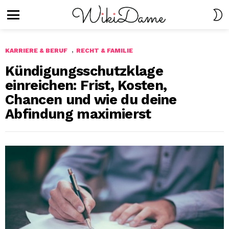
S
S
Menu
,
KARRIERE & BERUF
RECHT & FAMILIE
Kündigungsschutzklage
einreichen: Frist, Kosten,
Chancen und wie du deine
Abfindung maximierst